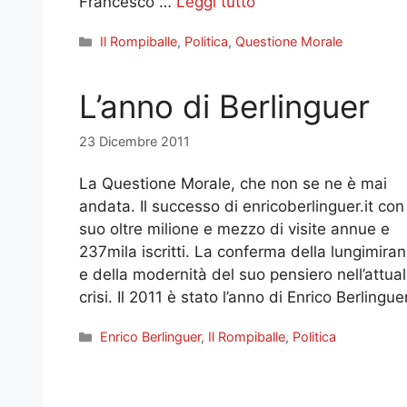
Francesco …
Leggi tutto
Categorie
Il Rompiballe
,
Politica
,
Questione Morale
L’anno di Berlinguer
23 Dicembre 2011
La Questione Morale, che non se ne è mai
andata. Il successo di enricoberlinguer.it con 
suo oltre milione e mezzo di visite annue e
237mila iscritti. La conferma della lungimira
e della modernità del suo pensiero nell’attua
crisi. Il 2011 è stato l’anno di Enrico Berlinguer
Categorie
Enrico Berlinguer
,
Il Rompiballe
,
Politica