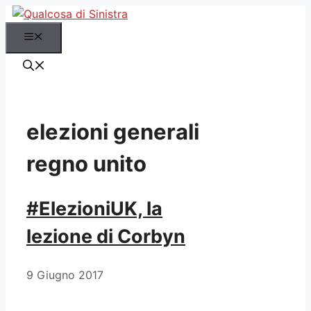
Vai
al
Menu
contenuto
elezioni generali
regno unito
#ElezioniUK, la
lezione di Corbyn
9 Giugno 2017