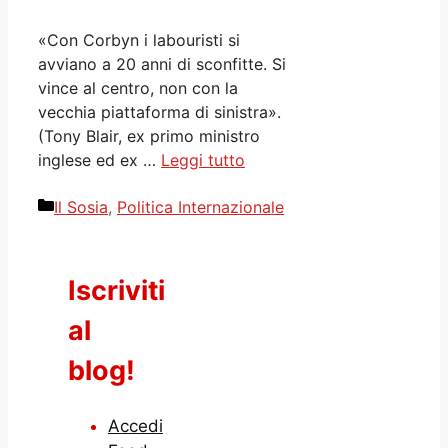
«Con Corbyn i labouristi si
avviano a 20 anni di sconfitte. Si
vince al centro, non con la
vecchia piattaforma di sinistra».
(Tony Blair, ex primo ministro
inglese ed ex …
Leggi tutto
Categorie
Il Sosia
,
Politica Internazionale
Iscriviti
al
blog!
Accedi