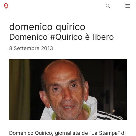
Vai
Me
al
contenuto
domenico quirico
Domenico #Quirico è libero
8 Settembre 2013
Domenico Quirico, giornalista de “La Stampa” di