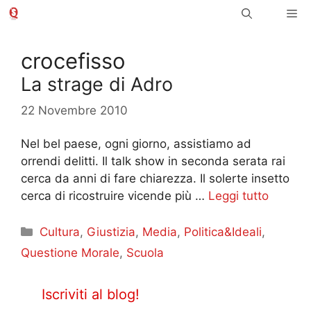
Vai
Me
al
contenuto
crocefisso
La strage di Adro
22 Novembre 2010
Nel bel paese, ogni giorno, assistiamo ad
orrendi delitti. Il talk show in seconda serata rai
cerca da anni di fare chiarezza. Il solerte insetto
cerca di ricostruire vicende più …
Leggi tutto
Categorie
Cultura
,
Giustizia
,
Media
,
Politica&Ideali
,
Questione Morale
,
Scuola
Iscriviti al blog!