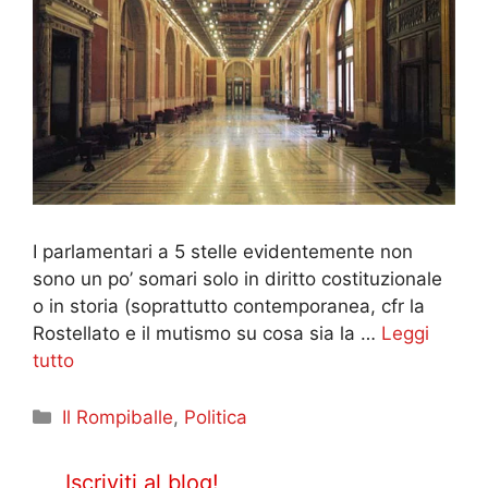
I parlamentari a 5 stelle evidentemente non
sono un po’ somari solo in diritto costituzionale
o in storia (soprattutto contemporanea, cfr la
Rostellato e il mutismo su cosa sia la …
Leggi
tutto
Categorie
Il Rompiballe
,
Politica
Iscriviti al blog!