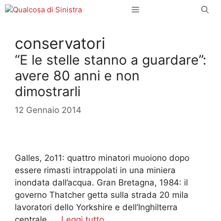
Vai
Menu
al
contenuto
conservatori
“E le stelle stanno a guardare”:
avere 80 anni e non
dimostrarli
12 Gennaio 2014
Galles, 2o11: quattro minatori muoiono dopo
essere rimasti intrappolati in una miniera
inondata dall’acqua. Gran Bretagna, 1984: il
governo Thatcher getta sulla strada 20 mila
lavoratori dello Yorkshire e dell’Inghilterra
centrale. …
Leggi tutto