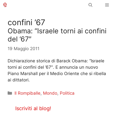
Vai
Me
al
contenuto
confini ’67
Obama: “Israele torni ai confini
del ’67″
19 Maggio 2011
Dichiarazione storica di Barack Obama: “Israele
torni ai confini del ’67″. E annuncia un nuovo
Piano Marshall per il Medio Oriente che si ribella
ai dittatori.
Categorie
Il Rompiballe
,
Mondo
,
Politica
Iscriviti al blog!