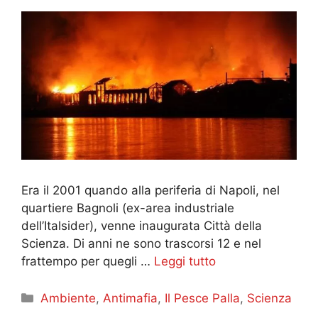
Era il 2001 quando alla periferia di Napoli, nel
quartiere Bagnoli (ex-area industriale
dell’Italsider), venne inaugurata Città della
Scienza. Di anni ne sono trascorsi 12 e nel
frattempo per quegli …
Leggi tutto
Categorie
Ambiente
,
Antimafia
,
Il Pesce Palla
,
Scienza