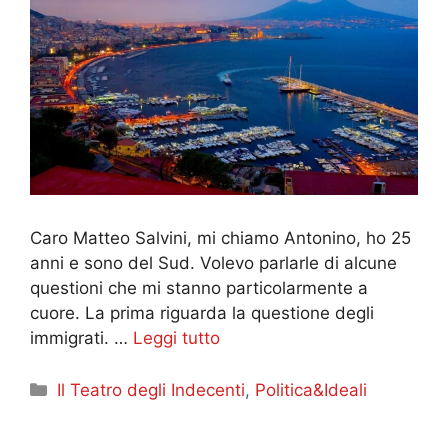
Caro Matteo Salvini, mi chiamo Antonino, ho 25
anni e sono del Sud. Volevo parlarle di alcune
questioni che mi stanno particolarmente a
cuore. La prima riguarda la questione degli
immigrati. …
Leggi tutto
Categorie
Il Teatro degli Indecenti
,
Politica&Ideali