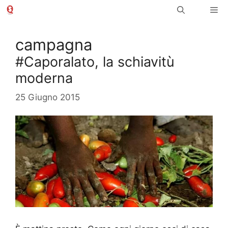
Vai
Me
al
contenuto
campagna
#Caporalato, la schiavitù
moderna
25 Giugno 2015