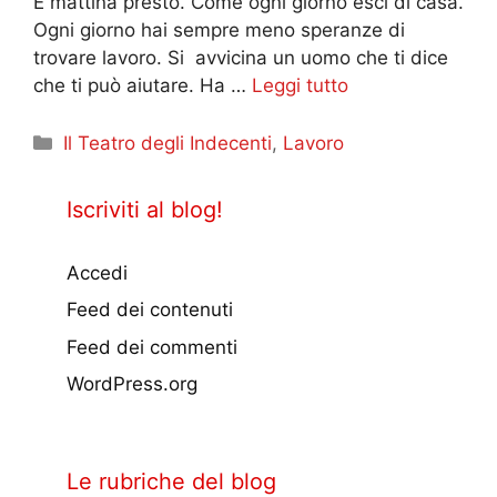
È mattina presto. Come ogni giorno esci di casa.
Ogni giorno hai sempre meno speranze di
trovare lavoro. Si avvicina un uomo che ti dice
che ti può aiutare. Ha …
Leggi tutto
Categorie
Il Teatro degli Indecenti
,
Lavoro
Iscriviti al blog!
Accedi
Feed dei contenuti
Feed dei commenti
WordPress.org
Le rubriche del blog