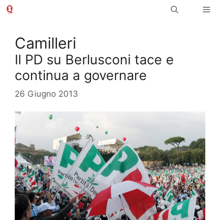
Vai
Me
al
contenuto
Camilleri
Il PD su Berlusconi tace e
continua a governare
26 Giugno 2013