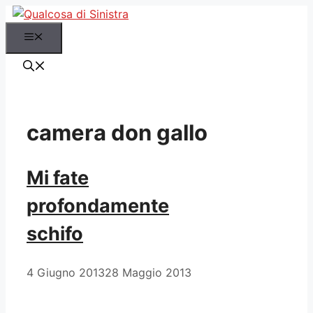
Vai
al
Menu
contenuto
camera don gallo
Mi fate
profondamente
schifo
4 Giugno 2013
28 Maggio 2013