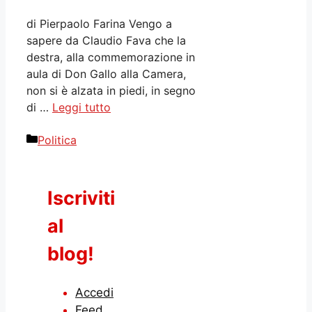
di Pierpaolo Farina Vengo a
sapere da Claudio Fava che la
destra, alla commemorazione in
aula di Don Gallo alla Camera,
non si è alzata in piedi, in segno
di …
Leggi tutto
Categorie
Politica
Iscriviti
al
blog!
Accedi
Feed