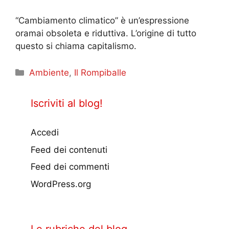
“Cambiamento climatico” è un’espressione
oramai obsoleta e riduttiva. L’origine di tutto
questo si chiama capitalismo.
Categorie
Ambiente
,
Il Rompiballe
Iscriviti al blog!
Accedi
Feed dei contenuti
Feed dei commenti
WordPress.org
Le rubriche del blog