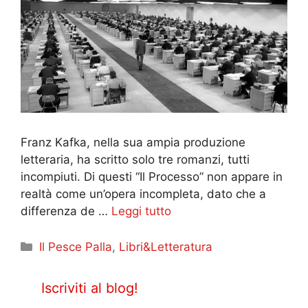
Franz Kafka, nella sua ampia produzione
letteraria, ha scritto solo tre romanzi, tutti
incompiuti. Di questi “Il Processo” non appare in
realtà come un’opera incompleta, dato che a
differenza de …
Leggi tutto
Categorie
Il Pesce Palla
,
Libri&Letteratura
Iscriviti al blog!