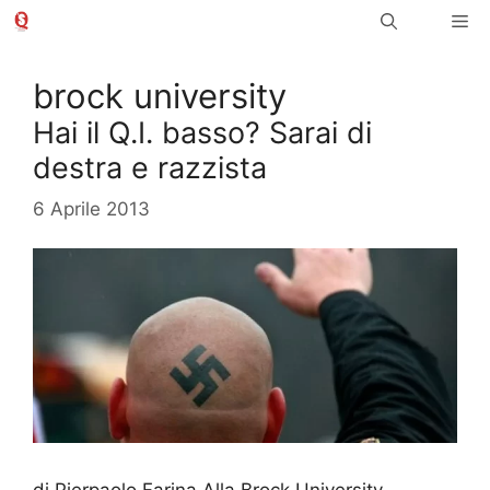
Vai
Me
al
contenuto
brock university
Hai il Q.I. basso? Sarai di
destra e razzista
6 Aprile 2013