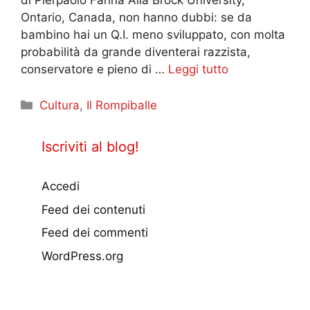
di Pierpaolo Farina Alla Brock University,
Ontario, Canada, non hanno dubbi: se da
bambino hai un Q.I. meno sviluppato, con molta
probabilità da grande diventerai razzista,
conservatore e pieno di …
Leggi tutto
Categorie
Cultura
,
Il Rompiballe
Iscriviti al blog!
Accedi
Feed dei contenuti
Feed dei commenti
WordPress.org