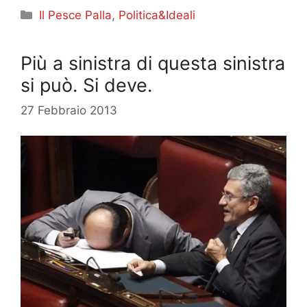
Categorie
Il Pesce Palla
,
Politica&Ideali
Più a sinistra di questa sinistra
si può. Si deve.
27 Febbraio 2013