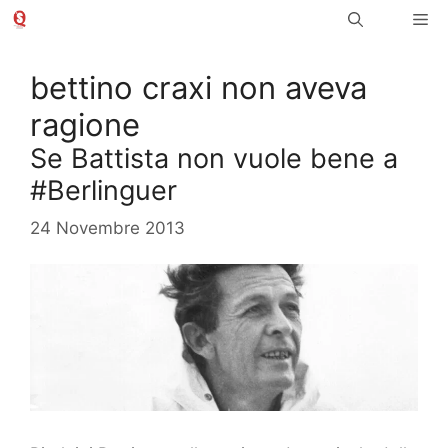
Vai
Me
al
contenuto
bettino craxi non aveva
ragione
Se Battista non vuole bene a
#Berlinguer
24 Novembre 2013