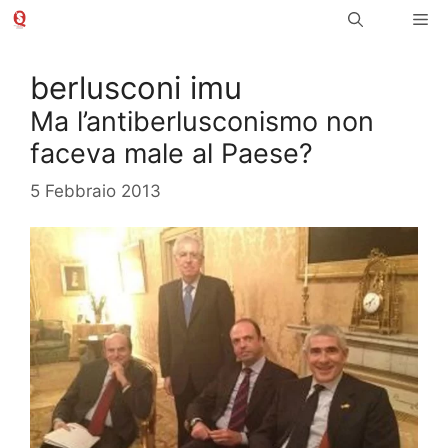
Vai
Me
al
contenuto
berlusconi imu
Ma l’antiberlusconismo non
faceva male al Paese?
5 Febbraio 2013