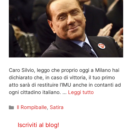
Caro Silvio, leggo che proprio oggi a Milano hai
dichiarato che, in caso di vittoria, il tuo primo
atto sarà di restituire l’IMU anche in contanti ad
ogni cittadino italiano. …
Leggi tutto
Categorie
Il Rompiballe
,
Satira
Iscriviti al blog!