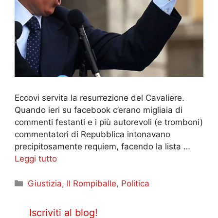
Eccovi servita la resurrezione del Cavaliere.
Quando ieri su facebook c’erano migliaia di
commenti festanti e i più autorevoli (e tromboni)
commentatori di Repubblica intonavano
precipitosamente requiem, facendo la lista …
Leggi tutto
Categorie
Giustizia
,
Il Rompiballe
,
Politica
Iscriviti al blog!