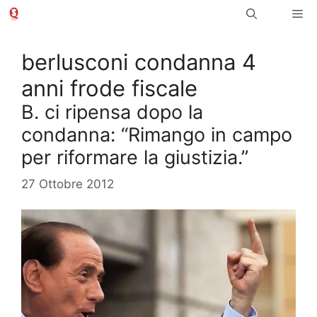
Vai
Me
al
contenuto
berlusconi condanna 4
anni frode fiscale
B. ci ripensa dopo la
condanna: “Rimango in campo
per riformare la giustizia.”
27 Ottobre 2012