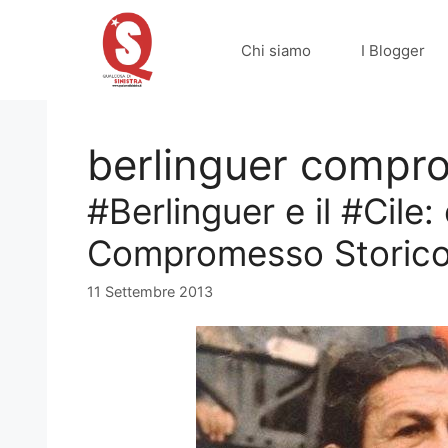
Vai
al
Chi siamo
I Blogger
contenuto
berlinguer compr
#Berlinguer e il #Cile:
Compromesso Storic
11 Settembre 2013