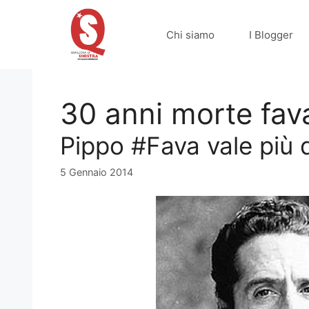
Vai
al
Chi siamo
I Blogger
contenuto
30 anni morte fav
Pippo #Fava vale più d
5 Gennaio 2014