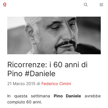
Vai
Me
al
contenuto
Ricorrenze: i 60 anni di
Pino #Daniele
21 Marzo 2015
di
Federico Cimini
In questa settimana
Pino Daniele
avrebbe
compiuto 60 anni.