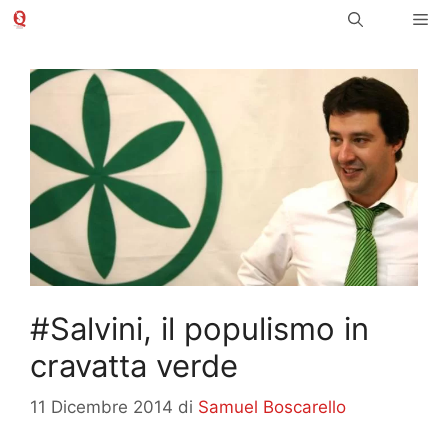
Vai
Me
al
contenuto
#Salvini, il populismo in
cravatta verde
11 Dicembre 2014
di
Samuel Boscarello