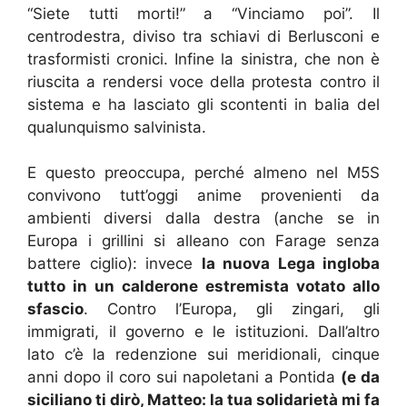
“Siete tutti morti!” a “Vinciamo poi”. Il
centrodestra, diviso tra schiavi di Berlusconi e
trasformisti cronici. Infine la sinistra, che non è
riuscita a rendersi voce della protesta contro il
sistema e ha lasciato gli scontenti in balia del
qualunquismo salvinista.
E questo preoccupa, perché almeno nel M5S
convivono tutt’oggi anime provenienti da
ambienti diversi dalla destra (anche se in
Europa i grillini si alleano con Farage senza
battere ciglio): invece
la nuova Lega ingloba
tutto in un calderone estremista votato allo
sfascio
. Contro l’Europa, gli zingari, gli
immigrati, il governo e le istituzioni. Dall’altro
lato c’è la redenzione sui meridionali, cinque
anni dopo il coro sui napoletani a Pontida
(e da
siciliano ti dirò, Matteo: la tua solidarietà mi fa