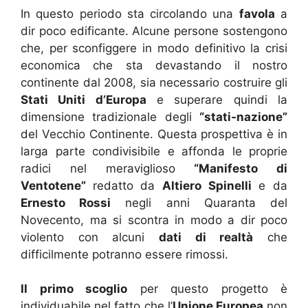
In questo periodo sta circolando una
favola
a
dir poco edificante. Alcune persone sostengono
che, per sconfiggere in modo definitivo la crisi
economica che sta devastando il nostro
continente dal 2008, sia necessario costruire gli
Stati Uniti d’Europa
e superare quindi la
dimensione tradizionale degli
“stati-nazione”
del Vecchio Continente. Questa prospettiva è in
larga parte condivisibile e affonda le proprie
radici nel meraviglioso
“Manifesto di
Ventotene”
redatto da
Altiero Spinelli
e da
Ernesto Rossi
negli anni Quaranta del
Novecento, ma si scontra in modo a dir poco
violento con alcuni
dati di realtà
che
difficilmente potranno essere rimossi.
Il primo scoglio
per questo progetto è
individuabile nel fatto che l’
Unione Europea
non