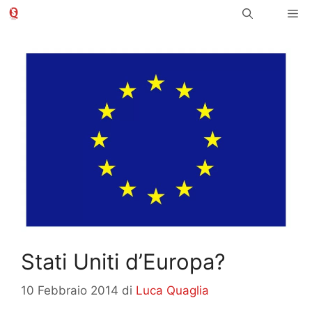
Vai
Me
al
contenuto
Stati Uniti d’Europa?
10 Febbraio 2014
di
Luca Quaglia