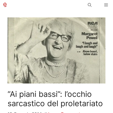
Vai
Me
al
contenuto
“Ai piani bassi”: l’occhio
sarcastico del proletariato