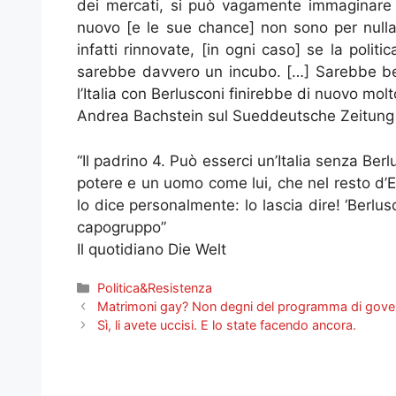
dei mercati, si può vagamente immaginare la
nuovo [e le sue chance] non sono per nulla c
infatti rinnovate, [in ogni caso] se la polit
sarebbe davvero un incubo. […] Sarebbe be
l’Italia con Berlusconi finirebbe di nuovo molto
Andrea Bachstein sul Sueddeutsche Zeitung
“Il padrino 4. Può esserci un’Italia senza Be
potere e un uomo come lui, che nel resto d’E
lo dice personalmente: lo lascia dire! ‘Berlusc
capogruppo”
Il quotidiano Die Welt
Categorie
Politica&Resistenza
Matrimoni gay? Non degni del programma di gove
Sì, li avete uccisi. E lo state facendo ancora.