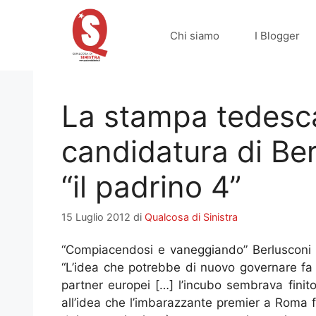
Vai
al
Chi siamo
I Blogger
contenuto
La stampa tedesca
candidatura di Ber
“il padrino 4”
15 Luglio 2012
di
Qualcosa di Sinistra
“Compiacendosi e vaneggiando” Berlusconi s
“L’idea che potrebbe di nuovo governare fa i
partner europei […] l’incubo sembrava finit
all’idea che l’imbarazzante premier a Roma