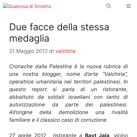
Vai
Me
al
contenuto
Due facce della stessa
medaglia
21 Maggio 2012
di
valchiria
Cronache dalla Palestina è la nuova rubrica di
una nostra blogger, nome d’arte “Valchiria”,
operatrice umanitaria nei territori palestinesi. In
questo report si parla di un ristorante,
abbattuto da soldati israeliani con tanto di
autorizzazione da parte dei palestinesi.
All’origine della demolizione una rivalità
familiare e il classico caso di corruzione.
27 aprile 2012 , ristorante a
Bayt Jala
, vicino