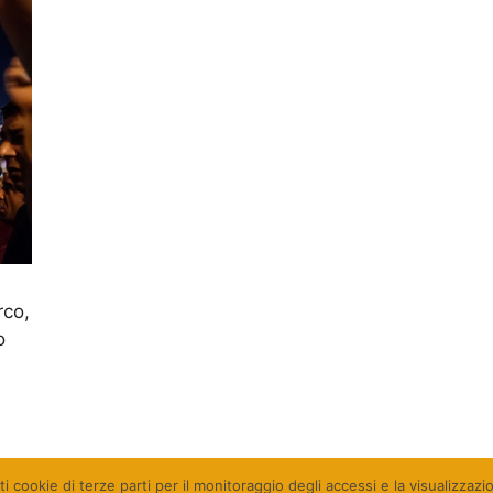
rco,
o
ti cookie di terze parti per il monitoraggio degli accessi e la visualizzaz