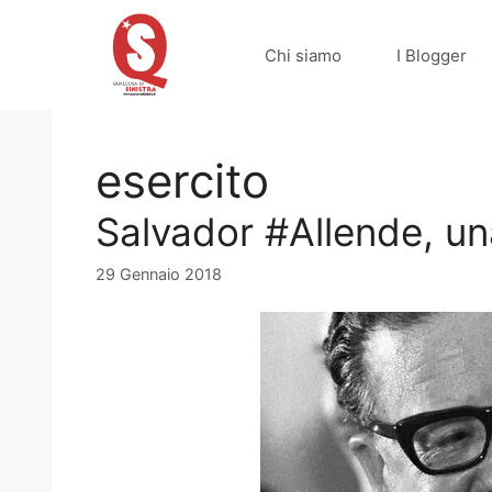
Vai
al
Chi siamo
I Blogger
contenuto
esercito
Salvador #Allende, una
29 Gennaio 2018