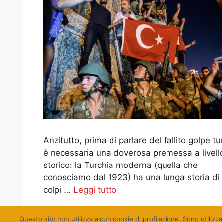
Anzitutto, prima di parlare del fallito golpe tu
è necessaria una doverosa premessa a livell
storico: la Turchia moderna (quella che
conosciamo dal 1923) ha una lunga storia di
colpi …
Leggi tutto
Categorie
Cose Turche
,
Europa
Questo sito non utilizza alcun cookie di profilazione. Sono utilizza