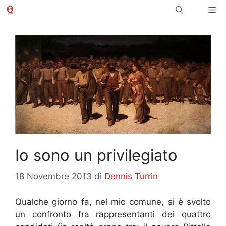
Vai
Me
al
contenuto
Io sono un privilegiato
18 Novembre 2013
di
Dennis Turrin
Qualche giorno fa, nel mio comune, si è svolto
un confronto fra rappresentanti dei quattro