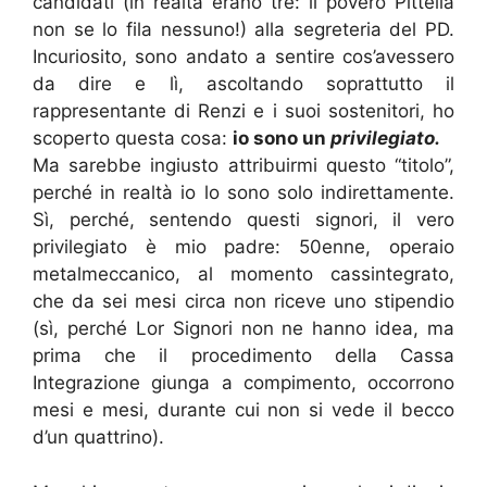
candidati (in realtà erano tre: il povero Pittella
non se lo fila nessuno!) alla segreteria del PD.
Incuriosito, sono andato a sentire cos’avessero
da dire e lì, ascoltando soprattutto il
rappresentante di Renzi e i suoi sostenitori, ho
scoperto questa cosa:
io sono un
privilegiato.
Ma sarebbe ingiusto attribuirmi questo “titolo”,
perché in realtà io lo sono solo indirettamente.
Sì, perché, sentendo questi signori, il vero
privilegiato è mio padre: 50enne, operaio
metalmeccanico, al momento cassintegrato,
che da sei mesi circa non riceve uno stipendio
(sì, perché Lor Signori non ne hanno idea, ma
prima che il procedimento della Cassa
Integrazione giunga a compimento, occorrono
mesi e mesi, durante cui non si vede il becco
d’un quattrino).