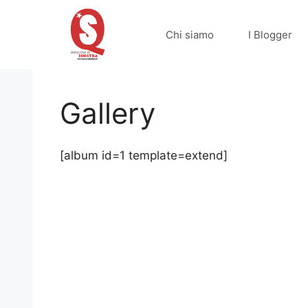
Vai
al
Chi siamo
I Blogger
contenuto
Gallery
[album id=1 template=extend]